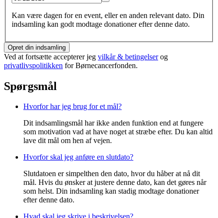
Kan være dagen for en event, eller en anden relevant dato. Din
indsamling kan godt modtage donationer efter denne dato.
Opret din indsamling
Ved at fortsætte accepterer jeg
vilkår & betingelser
og
privatlivspolitikken
for Børnecancerfonden.
Spørgsmål
Hvorfor har jeg brug for et mål?
Dit indsamlingsmål har ikke anden funktion end at fungere
som motivation vad at have noget at stræbe efter. Du kan altid
lave dit mål om hen af vejen.
Hvorfor skal jeg anføre en slutdato?
Slutdatoen er simpelthen den dato, hvor du håber at nå dit
mål. Hvis du ønsker at justere denne dato, kan det gøres når
som helst. Din indsamling kan stadig modtage donationer
efter denne dato.
Hvad skal jeg skrive i beskrivelsen?