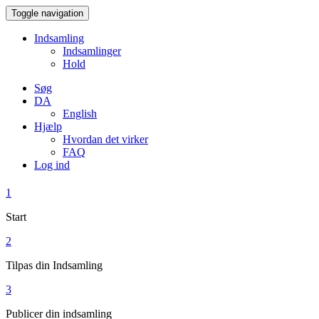
Toggle navigation
Indsamling
Indsamlinger
Hold
Søg
DA
English
Hjælp
Hvordan det virker
FAQ
Log ind
1
Start
2
Tilpas din Indsamling
3
Publicer din indsamling