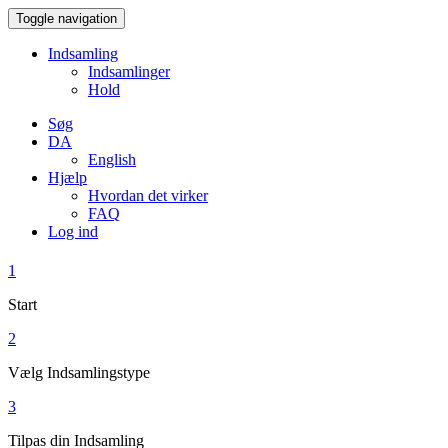
Toggle navigation
Indsamling
Indsamlinger
Hold
Søg
DA
English
Hjælp
Hvordan det virker
FAQ
Log ind
1
Start
2
Vælg Indsamlingstype
3
Tilpas din Indsamling