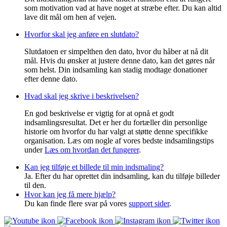
som motivation vad at have noget at stræbe efter. Du kan altid
lave dit mål om hen af vejen.
Hvorfor skal jeg anføre en slutdato?
Slutdatoen er simpelthen den dato, hvor du håber at nå dit
mål. Hvis du ønsker at justere denne dato, kan det gøres når
som helst. Din indsamling kan stadig modtage donationer
efter denne dato.
Hvad skal jeg skrive i beskrivelsen?
En god beskrivelse er vigtig for at opnå et godt
indsamlingsresultat. Det er her du fortæller din personlige
historie om hvorfor du har valgt at støtte denne specifikke
organisation. Læs om nogle af vores bedste indsamlingstips
under
Læs om hvordan det fungerer
.
Kan jeg tilføje et billede til min indsmaling?
Ja. Efter du har oprettet din indsamling, kan du tilføje billeder
til den.
Hvor kan jeg få mere hjælp?
Du kan finde flere svar på vores
support sider
.