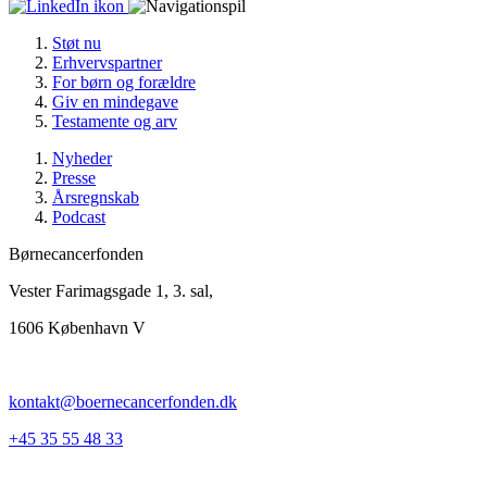
Støt nu
Erhvervspartner
For børn og forældre
Giv en mindegave
Testamente og arv
Nyheder
Presse
Årsregnskab
Podcast
Børnecancerfonden
Vester Farimagsgade 1, 3. sal,
1606 København V
kontakt@boernecancerfonden.dk
+45 35 55 48 33