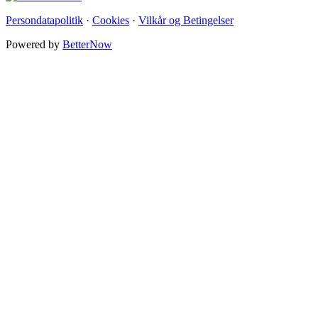
Persondatapolitik
·
Cookies
·
Vilkår og Betingelser
Powered by
BetterNow