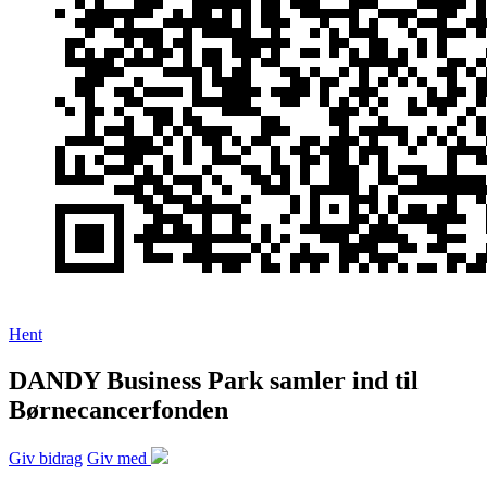
Hent
DANDY Business Park samler ind til
Børnecancerfonden
Giv bidrag
Giv med