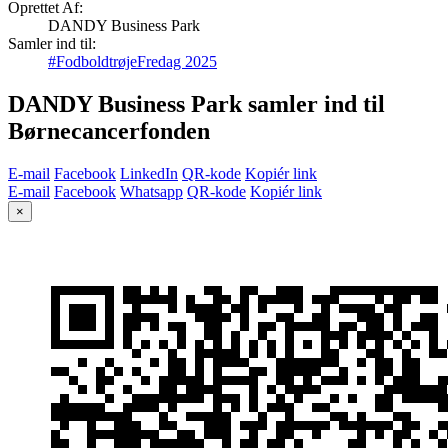
Oprettet Af:
DANDY Business Park
Samler ind til:
#FodboldtrøjeFredag 2025
DANDY Business Park samler ind til
Børnecancerfonden
E-mail
Facebook
LinkedIn
QR-kode
Kopiér link
E-mail
Facebook
Whatsapp
QR-kode
Kopiér link
×