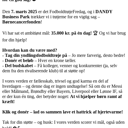
Den
7. marts 2025
er det FodboldtrøjeFredag, og i
DANDY
Business Park
trækker vi i trøjerne for en vigtig sag –
Børnecancerfonden
!
Vi har sat et ambitiøst mål:
35
.000 kr. på én dag!
🏆 Og vi har brug
for din hjælp!
Hvordan kan du være med?
- Tag din yndlingsfodboldtrøje på
– Jo mere farverig, desto bedre!
-
Donér et beløb
– Hver en krone tæller.
-
Del budskabet
– Få kolleger, venner og konkurrenter (ja, selv
dem fra den rivaliserende klub) til at støtte op!
I vores verden er fællesskab, trivsel og god karma en del af
hverdagen – og denne dag er ingen undtagelse! Så om du er Messi
eller Målmand, Brøndby eller Bayern, Liverpool eller Lønne IF, så
er der kun én ting, der betyder noget:
At vi hjælper børn ramt af
kræft!
Klik og donér – lad os sammen lave et hattrick af hjertevarme!
Tak for din støtte – og husk: I vores verden scorer vi mål, også uden