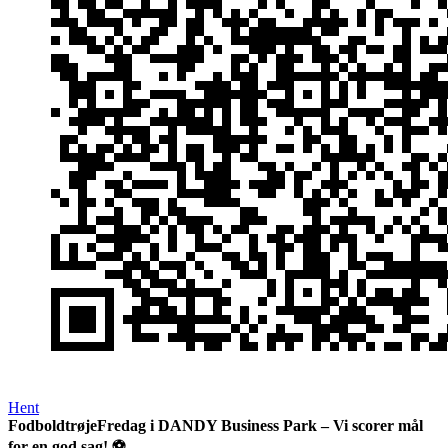
Hent
FodboldtrøjeFredag i DANDY Business Park – Vi scorer mål
for en god sag! ⚽