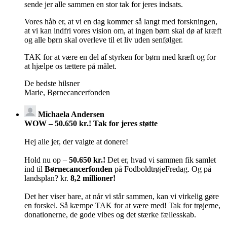
sende jer alle sammen en stor tak for jeres indsats.
Vores håb er, at vi en dag kommer så langt med forskningen,
at vi kan indfri vores vision om, at ingen børn skal dø af kræft
og alle børn skal overleve til et liv uden senfølger.
TAK for at være en del af styrken for børn med kræft og for
at hjælpe os tættere på målet.
De bedste hilsner
Marie, Børnecancerfonden
Michaela Andersen
WOW – 50.650 kr.! Tak for jeres støtte
Hej alle jer, der valgte at donere!
Hold nu op –
50.650 kr.!
Det er, hvad vi sammen fik samlet
ind til
Børnecancerfonden
på FodboldtrøjeFredag. Og på
landsplan? kr.
8,2 millioner!
Det her viser bare, at når vi står sammen, kan vi virkelig gøre
en forskel. Så kæmpe TAK for at være med! Tak for trøjerne,
donationerne, de gode vibes og det stærke fællesskab.