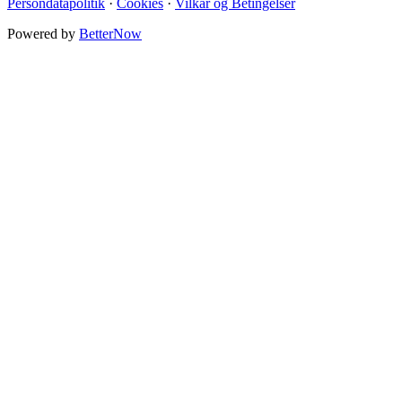
Persondatapolitik
·
Cookies
·
Vilkår og Betingelser
Powered by
BetterNow