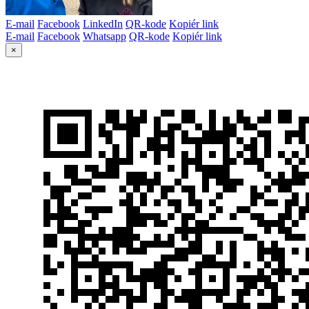
E-mail
Facebook
LinkedIn
QR-kode
Kopiér link
E-mail
Facebook
Whatsapp
QR-kode
Kopiér link
×