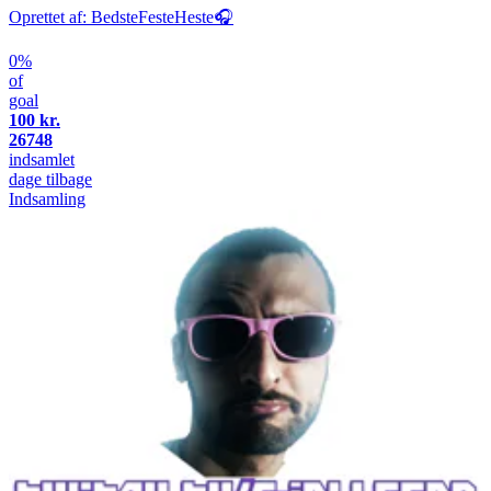
Oprettet af: BedsteFesteHeste🎧
0%
of
goal
100 kr.
26748
indsamlet
dage tilbage
Indsamling