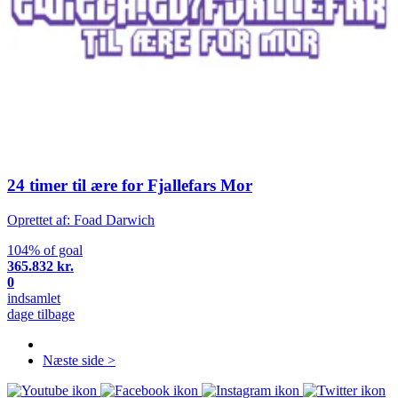
24 timer til ære for Fjallefars Mor
Oprettet af: Foad Darwich
104% of goal
365.832 kr.
0
indsamlet
dage tilbage
Næste side >