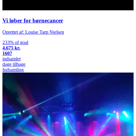
Vi løber for børnecancer
Oprettet af: Louise Tarp Nielsen
233% of goal
4.675 kr.
1607
indsamlet
dage tilbage
Indsamling