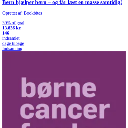
Børn hjælper børn – og får læst en masse samtidig!
Oprettet af: Bookbites
39% of goal
13.836 kr.
146
indsamlet
dage tilbage
Indsamling