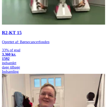
R2-KT 15
Oprettet af: Børnecancerfonden
33% of goal
3.360 kr.
1592
indsamlet
dage tilbage
Indsamling