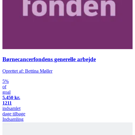
Børnecancerfondens generelle arbejde
Oprettet af: Bettina Møller
5%
of
goal
5.450 kr.
1211
indsamlet
dage tilbage
Indsamling