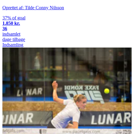
Oprettet af: Tilde Conny Nilsson
37% of goal
1.850 kr.
36
indsamlet
dage tilbage
Indsamling