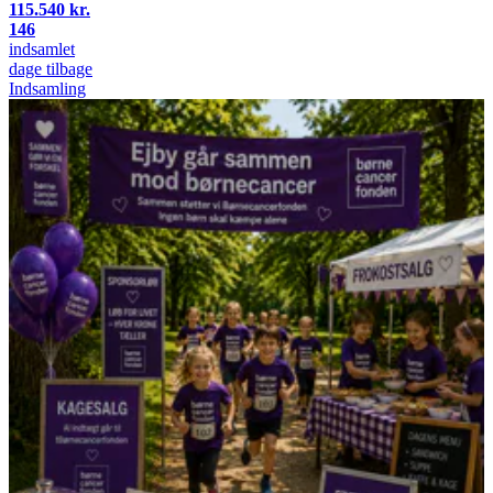
115.540 kr.
146
indsamlet
dage tilbage
Indsamling