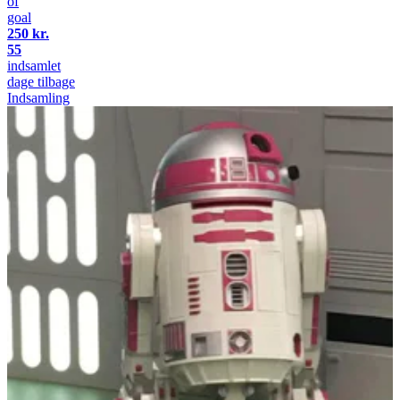
of
goal
250 kr.
55
indsamlet
dage tilbage
Indsamling