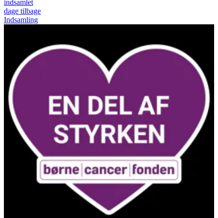
indsamlet
dage tilbage
Indsamling