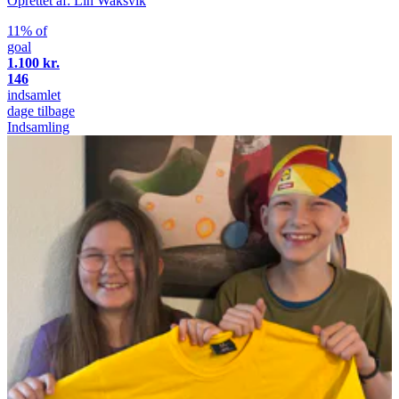
Oprettet af: Lin Waksvik
11% of
goal
1.100 kr.
146
indsamlet
dage tilbage
Indsamling