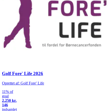
Golf Fore' Life 2026
Oprettet af: Golf Fore' Life
11% of
goal
2.250 kr.
146
indsamlet