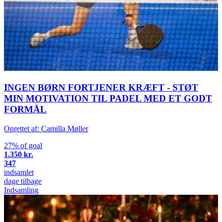
INGEN BØRN FORTJENER KRÆFT - STØT
MIN MOTIVATION TIL PADEL MED ET GODT
FORMÅL
Oprettet af: Camilla Møller
27% of goal
1.350 kr.
347
indsamlet
dage tilbage
Indsamling