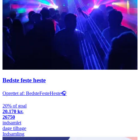
Bedste feste heste
Oprettet af: BedsteFesteHeste🎧
20% of goal
20.170 kr.
26750
indsamlet
dage tilbage
Indsamling