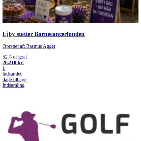
Ejby støtter Børnecancerfonden
Oprettet af: Rasmus Agger
52% of goal
26.210 kr.
1
indsamlet
dage tilbage
Indsamling