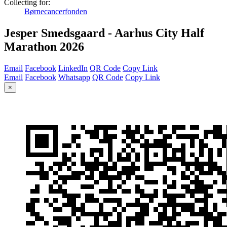
Collecting for:
Børnecancerfonden
Jesper Smedsgaard - Aarhus City Half
Marathon 2026
Email
Facebook
LinkedIn
QR Code
Copy Link
Email
Facebook
Whatsapp
QR Code
Copy Link
×