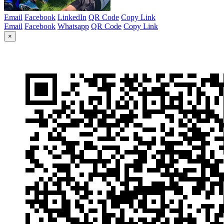
Email
Facebook
LinkedIn
QR Code
Copy Link
Email
Facebook
Whatsapp
QR Code
Copy Link
×