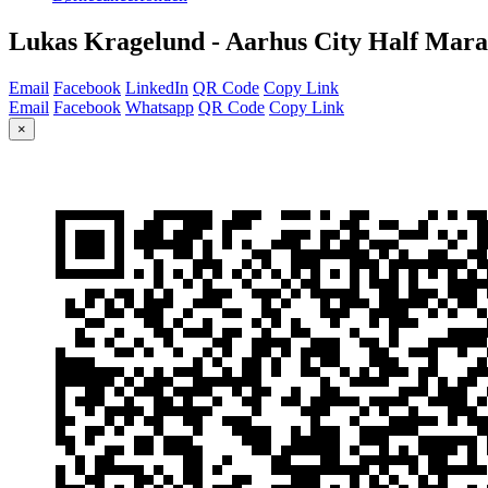
Lukas Kragelund - Aarhus City Half Mara
Email
Facebook
LinkedIn
QR Code
Copy Link
Email
Facebook
Whatsapp
QR Code
Copy Link
×