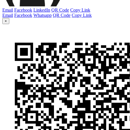
Email
Facebook
LinkedIn
QR Code
Copy Link
Email
Facebook
Whatsapp
QR Code
Copy Link
×