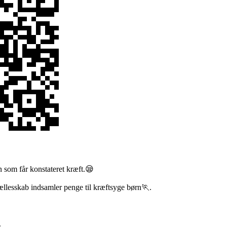
n som får konstateret kræft.😪
ællesskab indsamler penge til kræftsyge børn🏃.
.