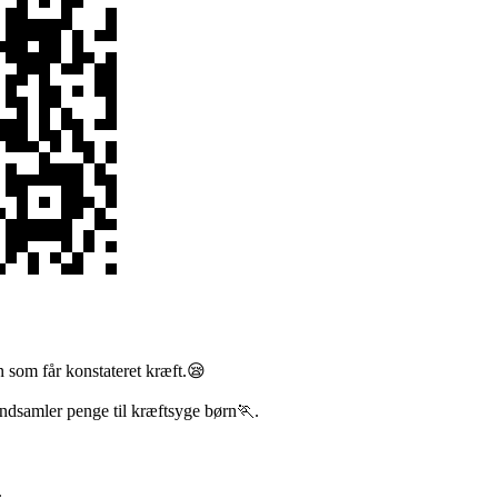
n som får konstateret kræft.😪
dsamler penge til kræftsyge børn🏃.
.