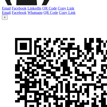
Email
Facebook
LinkedIn
QR Code
Copy Link
Email
Facebook
Whatsapp
QR Code
Copy Link
×