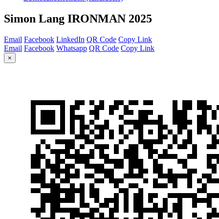
Simon Lang IRONMAN 2025
Email
Facebook
LinkedIn
QR Code
Copy Link
Email
Facebook
Whatsapp
QR Code
Copy Link
×